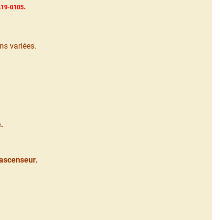
.
419-0105
ns variées.
.
 ascenseur.