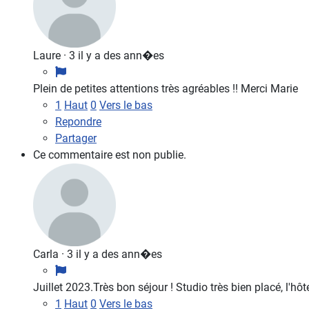
Laure
·
3 il y a des ann�es
Plein de petites attentions très agréables !! Merci Marie
1
Haut
0
Vers le bas
Repondre
Partager
Ce commentaire est non publie.
Carla
·
3 il y a des ann�es
Juillet 2023.Très bon séjour ! Studio très bien placé, l'hôte
1
Haut
0
Vers le bas