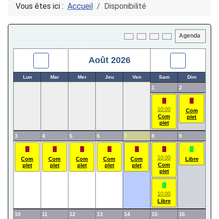
Vous êtes ici :
Accueil
Disponibilité
Agenda
Download PDF
Août 2026
Lun
Mar
Mer
Jeu
Ven
Sam
Dim
1
2
10:00
Com
Com
plet
plet
3
4
5
6
7
8
9
10:00
Com
Com
Com
Com
Com
Libre
Com
plet
plet
plet
plet
plet
plet
10:00
Libre
10
11
12
13
14
15
16