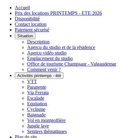
Accueil
Prix des locations PRINTEMPS - ETE 2026
Disponibilité
Contact location
Paiement sécurisé
Situation
Description
Aperçu du studio et de la résidence
Aperçu vidéo studio
Emplacement du studio
Office de tourisme Champsaur - Valgaudemar
Comment venir ?
Activités printemps - été
VTT
Parapente
Via Ferrata
Escalade
Equitation
Cyclisme
Baignade
Vol en montgolfière
Jungle laye
Sentiers thématiques
Plan de site