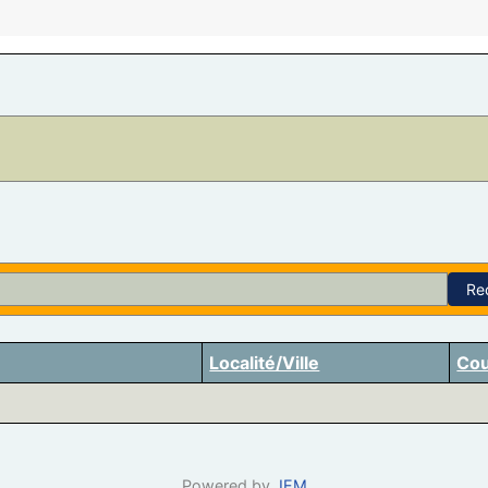
Re
Localité/Ville
Cou
Powered by
JEM